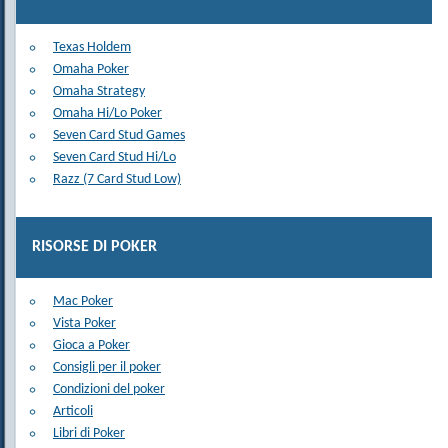
Texas Holdem
Omaha Poker
Omaha Strategy
Omaha Hi/Lo Poker
Seven Card Stud Games
Seven Card Stud Hi/Lo
Razz (7 Card Stud Low)
RISORSE DI POKER
Mac Poker
Vista Poker
Gioca a Poker
Consigli per il poker
Condizioni del poker
Articoli
Libri di Poker