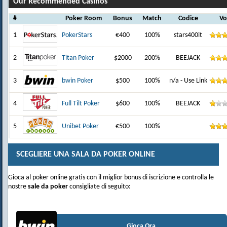
Our Recommended Casinos
#
Poker Room
Bonus
Match
Codice
Vo
1
PokerStars
€400
100%
stars400it
2
Titan Poker
$2000
200%
BEEJACK
3
bwin Poker
$500
100%
n/a - Use Link
4
Full Tilt Poker
$600
100%
BEEJACK
5
Unibet Poker
€500
100%
SCEGLIERE UNA SALA DA POKER ONLINE
Gioca al poker online gratis con il miglior bonus di iscrizione e controlla le
nostre
sale da poker
consigliate di seguito:
Gioca Ora