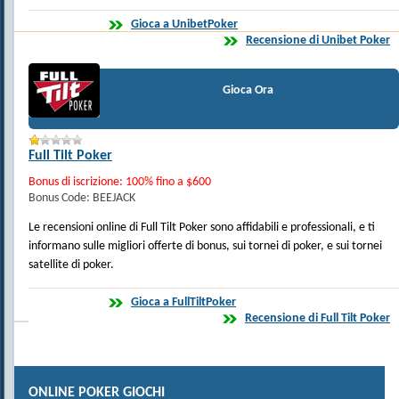
Gioca a UnibetPoker
Recensione di Unibet Poker
Gioca Ora
Full Tilt Poker
Bonus di iscrizione:
100% fino a $600
Bonus Code:
BEEJACK
Le recensioni online di Full Tilt Poker sono affidabili e professionali, e ti
informano sulle migliori offerte di bonus, sui tornei di poker, e sui tornei
satellite di poker.
Gioca a FullTiltPoker
Recensione di Full Tilt Poker
ONLINE POKER GIOCHI