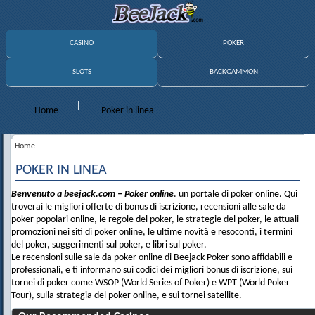
CASINO
POKER
SLOTS
BACKGAMMON
Home
Poker in linea
Home
POKER IN LINEA
Benvenuto a beejack.com – Poker online
. un portale di poker online. Qui
troverai le migliori offerte di bonus di iscrizione, recensioni alle sale da
poker popolari online, le regole del poker, le strategie del poker, le attuali
promozioni nei siti di poker online, le ultime novità e resoconti, i termini
del poker, suggerimenti sul poker, e libri sul poker.
Le recensioni sulle sale da poker online di Beejack-Poker sono affidabili e
professionali, e ti informano sui codici dei migliori bonus di iscrizione, sui
tornei di poker come WSOP (World Series of Poker) e WPT (World Poker
Tour), sulla strategia del poker online, e sui tornei satellite.