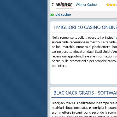
7
Winner Casino
più casinò
I MIGLIORI 10 CASINO ONLIN
Nella seguente tabella troverete i principali
sintesi della recensione in merito. La tabella e
online: marchio, numero di giochi offerti, bon
casino accetta giocatori dagli Stati Uniti d'A
recensioni approfondite e alle informazioni c
bonus, sulle promozioni e per scoprire tanto 
per intero.
BLACKJACK GRATIS - SOFTWA
Blackjack 2021 L'Analizzatore in tempo reale 
qualsiasi situazione data, e consiglia la qua
scommettere in ogni round secondo la scomme