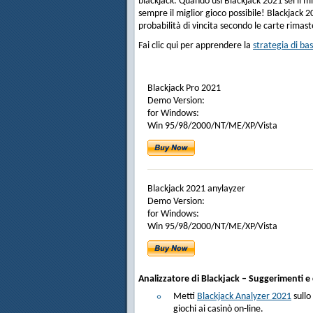
blackjack. Quando usi Blackjack 2021 sei il m
sempre il miglior gioco possibile! Blackjack 
probabilità di vincita secondo le carte rimast
Fai clic qui per apprendere la
strategia di bas
Blackjack Pro 2021
Demo Version:
for Windows:
Win 95/98/2000/NT/ME/XP/Vista
Blackjack 2021 anylayzer
Demo Version:
for Windows:
Win 95/98/2000/NT/ME/XP/Vista
Analizzatore di Blackjack – Suggerimenti e 
Metti
Blackjack Analyzer 2021
sullo
giochi ai casinò on-line.