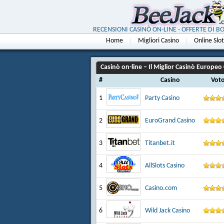
RECENSIONI CASINÒ ON-LINE - OFFERTE DI B
Home
Migliori Casino
Online Slot
Casinò on-line – Il Miglior Casinò Europe
#
Casino
Vot
1
Party Casino
2
EuroGrand Casino
3
Titanbet.it
4
AllSlots Casino
5
Casino.com
6
Wild Jack Casino