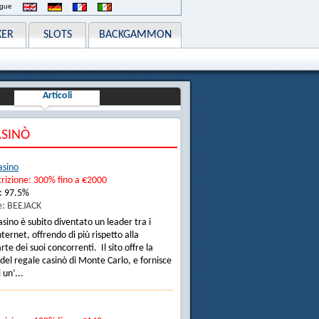
ngue
KER
SLOTS
BACKGAMMON
Articoli
ASINÒ
asino
crizione:
300% fino a €2000
:
97.5%
e:
BEEJACK
ino è subito diventato un leader tra i
nternet, offrendo di più rispetto alla
te dei suoi concorrenti. Il sito offre la
el regale casinò di Monte Carlo, e fornisce
 un’...